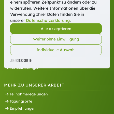
einem späteren Zeitpunkt zu ändern oder zu
widerrufen. Weitere Informationen über die
UNSER ANGEBOT
Verwendung Ihrer Daten finden Sie in
Veranstaltungen
unserer
Datenschutzerklärung
.
Weiterbildungen
Alle akzeptieren
Referent:innen
Weiter ohne Einwilligung
Individuelle Auswahl
CAMPUS FÜHREN UND LEITEN
Informationen
Veranstaltungen
MEHR ZU UNSERER ARBEIT
Teilnahmeregelungen
Tagungsorte
Empfehlungen