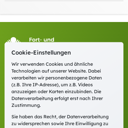
Cookie-Einstellungen
Wir verwenden Cookies und ähnliche
Technologien auf unserer Website. Dabei
Fort- und Weiterbildung Freising
verarbeiten wir personenbezogene Daten
Domberg 27 · 85354 Freising
(z.B. Ihre IP-Adresse), um z.B. Videos
Telefon:
+49 (0) 8161 88540-0
anzuzeigen oder Karten einzubinden. Die
E-Mail:
fwb@dombergcampus.de
Datenverarbeitung erfolgt erst nach Ihrer
Zustimmung.
Sie haben das Recht, der Datenverarbeitung
Ausgewählte Inhalte für Sie:
zu widersprechen sowie Ihre Einwilligung zu