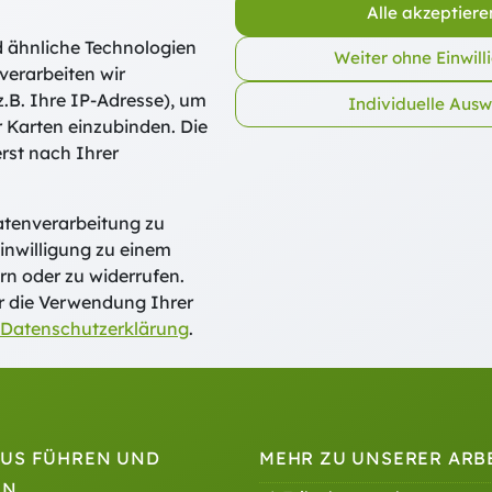
Alle akzeptiere
 ähnliche Technologien
Weiter ohne Einwill
verarbeiten wir
.B. Ihre IP-Adresse), um
Individuelle Aus
r Karten einzubinden. Die
rst nach Ihrer
 und Weiterbildung Freising
atenverarbeitung zu
g 27 · 85354 Freising
inwilligung zu einem
efon:
+49 (0) 8161 88540-0
rn oder zu widerrufen.
ail:
fwb@dombergcampus.de
r die Verwendung Ihrer
Datenschutzerklärung
.
US FÜHREN UND
MEHR ZU UNSERER ARB
EN