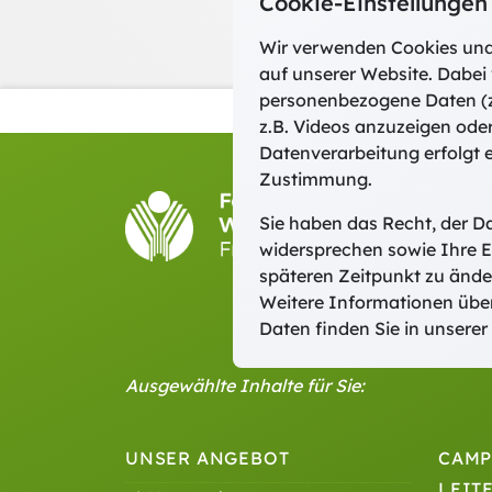
Cookie-Einstellungen
Wir verwenden Cookies und
auf unserer Website. Dabei 
personenbezogene Daten (z
z.B. Videos anzuzeigen ode
Datenverarbeitung erfolgt e
Zustimmung.
Fort-
Sie haben das Recht, der D
Domber
widersprechen sowie Ihre E
Tel
späteren Zeitpunkt zu ände
E-M
Weitere Informationen übe
Daten finden Sie in unserer
Ausgewählte Inhalte für Sie:
UNSER ANGEBOT
CAMP
LEIT