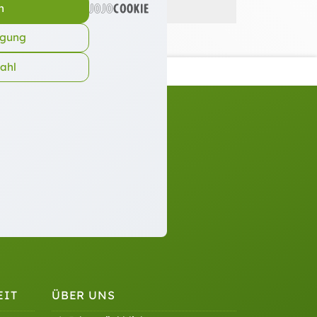
n
igung
wahl
EIT
ÜBER UNS