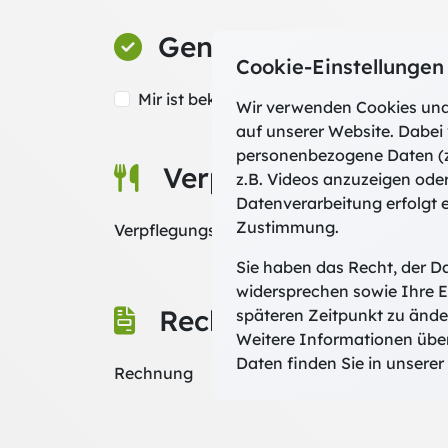
Genehmigung
Cookie-Einstellungen
Mir ist bekannt, dass ich für die Geneh
Wir verwenden Cookies und
auf unserer Website. Dabei 
personenbezogene Daten (z
Verpflegung
z.B. Videos anzuzeigen ode
Datenverarbeitung erfolgt e
Zustimmung.
Verpflegungswunsch
Sie haben das Recht, der D
widersprechen sowie Ihre E
Rechnungsempfänge
späteren Zeitpunkt zu ände
Weitere Informationen übe
Daten finden Sie in unserer
Rechnung