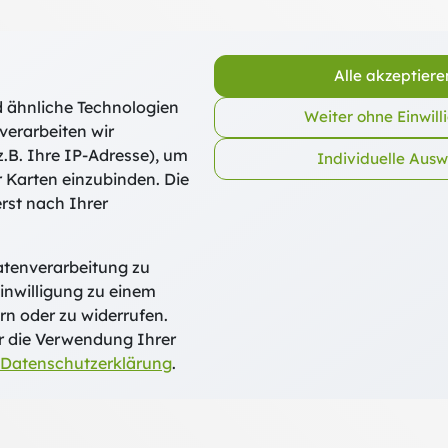
Alle akzeptiere
migung der Fort- bzw. Weiterbildung in meinem Bistum gegeb
 ähnliche Technologien
Weiter ohne Einwill
verarbeiten wir
.B. Ihre IP-Adresse), um
Individuelle Aus
r Karten einzubinden. Die
rst nach Ihrer
atenverarbeitung zu
inwilligung zu einem
r
rn oder zu widerrufen.
r die Verwendung Ihrer
Datenschutzerklärung
.