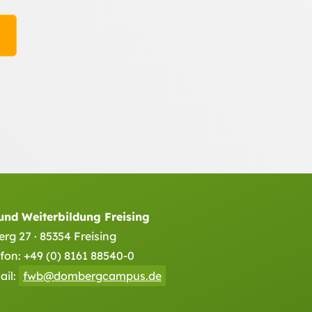
 und Weiterbildung Freising
g 27 · 85354 Freising
efon:
+49 (0) 8161 88540-0
ail:
fwb@dombergcampus.de