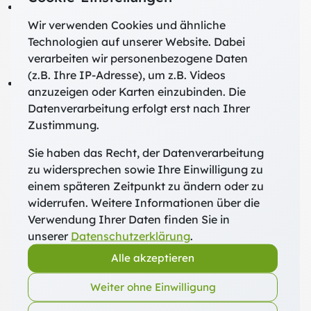
haben Referierende sowie das Personal der
Bildungshäuser Klarheit über die Haltung der FWB zur
Wir verwenden Cookies und ähnliche
Prävention von Machtmissbrauch in seinen
Technologien auf unserer Website. Dabei
unterschiedlichen Ausformungen, ganz besonders zu
verarbeiten wir personenbezogene Daten
sexueller Gewalt und spirituellem Missbrauch
(z.B. Ihre IP-Adresse), um z.B. Videos
gewinnen alle Stakeholder in ihrem Tun mehr Klarheit,
anzuzeigen oder Karten einzubinden. Die
Verbindlichkeit, Orientierung und damit letztlich
Datenverarbeitung erfolgt erst nach Ihrer
Handlungssicherheit. So können sie in ihrer jeweiligen
Zustimmung.
Rolle und Funktion verantwortungsvoll agieren und
einen sicheren Raum schaffen.
Sie haben das Recht, der Datenverarbeitung
zu widersprechen sowie Ihre Einwilligung zu
Dieses Institutionelle Schutzkonzept wurde
einem späteren Zeitpunkt zu ändern oder zu
zusammen mit den Kolleg*innen des TPI erarbeitet.
widerrufen. Weitere Informationen über die
Verwendung Ihrer Daten finden Sie in
unserer
Datenschutzerklärung
.
Download
Alle akzeptieren
Institutionelles Schutzkonzept herunterladen
Weiter ohne Einwilligung
(PDF, 358 kB)