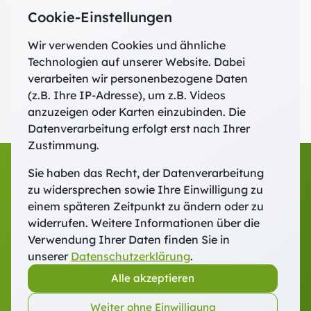
Qualifizierung 2025 - 2027, Teil 3
Cookie-Einstellungen
Referent:innen
Prof. Dr. Hans-Georg Gradl
Wir verwenden Cookies und ähnliche
Prof.in Dr.in Sabine Bieberstein
Technologien auf unserer Website. Dabei
Dr. Bettina Eltrop
verarbeiten wir personenbezogene Daten
Fortlaufende Veranstaltung
(z.B. Ihre IP-Adresse), um z.B. Videos
anzuzeigen oder Karten einzubinden. Die
Datenverarbeitung erfolgt erst nach Ihrer
Zustimmung.
Sie haben das Recht, der Datenverarbeitung
zu widersprechen sowie Ihre Einwilligung zu
einem späteren Zeitpunkt zu ändern oder zu
widerrufen. Weitere Informationen über die
Verwendung Ihrer Daten finden Sie in
unserer
Datenschutzerklärung
.
Fort- und Weiterbildung Freising
Alle akzeptieren
Domberg 27 · 85354 Freising
Telefon:
+49 (0) 8161 88540-0
Weiter ohne Einwilligung