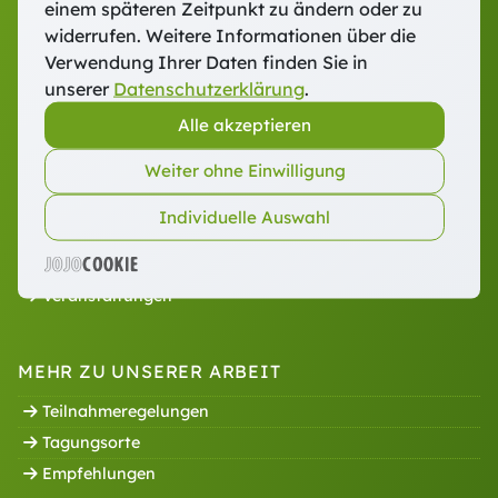
einem späteren Zeitpunkt zu ändern oder zu
widerrufen. Weitere Informationen über die
UNSER ANGEBOT
Verwendung Ihrer Daten finden Sie in
Veranstaltungen
unserer
Datenschutzerklärung
.
Weiterbildungen
Alle akzeptieren
Referent:innen
Weiter ohne Einwilligung
Individuelle Auswahl
CAMPUS FÜHREN UND LEITEN
Informationen
Veranstaltungen
MEHR ZU UNSERER ARBEIT
Teilnahmeregelungen
Tagungsorte
Empfehlungen