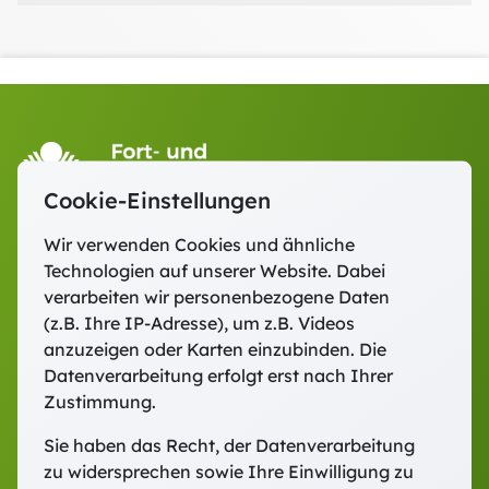
Cookie-Einstellungen
Wir verwenden Cookies und ähnliche
Technologien auf unserer Website. Dabei
Fort- und Weiterbildung Freising
verarbeiten wir personenbezogene Daten
Domberg 27 · 85354 Freising
(z.B. Ihre IP-Adresse), um z.B. Videos
Telefon:
+49 (0) 8161 88540-0
anzuzeigen oder Karten einzubinden. Die
E-Mail:
fwb@dombergcampus.de
Datenverarbeitung erfolgt erst nach Ihrer
Zustimmung.
Sie haben das Recht, der Datenverarbeitung
Ausgewählte Inhalte für Sie:
zu widersprechen sowie Ihre Einwilligung zu