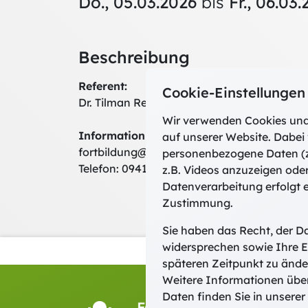
Do., 05.03.2026
bis
Fr., 06.03.
Beschreibung
Referent:
Cookie-Einstellungen
Dr. Tilman Rentel
Wir verwenden Cookies und
Information und Anmeldung:
auf unserer Website. Dabei 
fortbildung@bistum-regensburg.de
personenbezogene Daten (z
Telefon: 0941 597-1531
z.B. Videos anzuzeigen ode
Datenverarbeitung erfolgt e
Zustimmung.
Sie haben das Recht, der D
widersprechen sowie Ihre E
späteren Zeitpunkt zu ände
Weitere Informationen übe
Daten finden Sie in unserer
Fort-