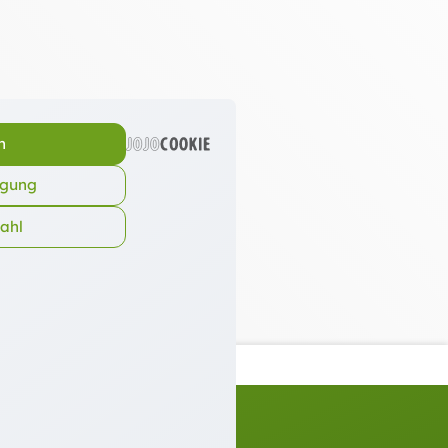
n
igung
wahl