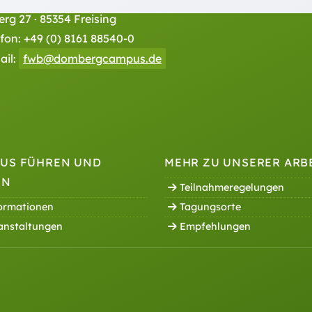
g 27 · 85354 Freising
efon:
+49 (0) 8161 88540-0
ail:
fwb@dombergcampus.de
US FÜHREN UND
MEHR ZU UNSERER ARB
EN
Teilnahmeregelungen
ormationen
Tagungsorte
anstaltungen
Empfehlungen